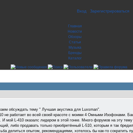
Вход
Зарегистрироваться
Главная
Новости
Обзоры
Статьи
Музыка
Бренды
Каталог
аем обсуждать тему " Лучшая акустика для Luxsman".
10 не работает во всей своей красоте с моими 4 Омными Изофонами. Бас
й. И мой L-410 оказалс лидером в этой гонке. Много форумов на эту те
ий, либо продавать только приобретённый L-510, которым я так бредил,
ба делиться опытом, рекомендациями, хотелось бы как-то сократить пут