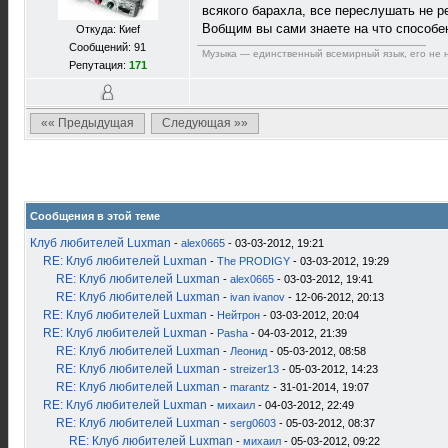
всякого барахла, все переслушать не 
Вобщим вы сами знаете на что способе
Откуда: Киеf
Сообщений: 91
Музыка — единственный всемирный язык, его не н
Репутация:
171
«« Предыдущая
Следующая »»
Сообщения в этой теме
Клуб любителей Luxman
-
alex0665
- 03-03-2012, 19:21
RE: Клуб любителей Luxman
-
The PRODIGY
- 03-03-2012, 19:29
RE: Клуб любителей Luxman
-
alex0665
- 03-03-2012, 19:41
RE: Клуб любителей Luxman
-
ivan ivanov
- 12-06-2012, 20:13
RE: Клуб любителей Luxman
-
Нейтрон
- 03-03-2012, 20:04
RE: Клуб любителей Luxman
-
Pasha
- 04-03-2012, 21:39
RE: Клуб любителей Luxman
-
Леонид
- 05-03-2012, 08:58
RE: Клуб любителей Luxman
-
streizer13
- 05-03-2012, 14:23
RE: Клуб любителей Luxman
-
marantz
- 31-01-2014, 19:07
RE: Клуб любителей Luxman
-
михаил
- 04-03-2012, 22:49
RE: Клуб любителей Luxman
-
serg0603
- 05-03-2012, 08:37
RE: Клуб любителей Luxman
-
михаил
- 05-03-2012, 09:22