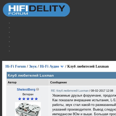
Hi-Fi Forum
/
Звук
/
Hi-Fi Аудио
/
Клуб любителей Luxman
Клуб любителей Luxman
Автор
Сообщение
ShelestBerg
RE: Клуб любителей Luxman
/
08-02-2017 12:08
Ветеран
Уважаемые друзья форумчане, продолж
Как показали вчерашние испытания, L-5
работы, звук стал какой-то размазанны
указаний производителя. Вывод следующ
импедансом 8Ом и выше. Большая прось