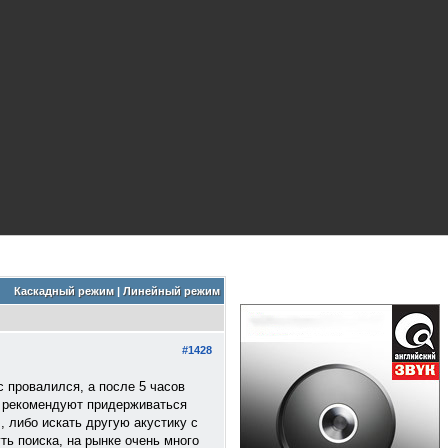
Каскадный режим
|
Линейный режим
#1428
 провалился, а после 5 часов
му рекомендуют придерживаться
 либо искать другую акустику с
ь поиска, на рынке очень много