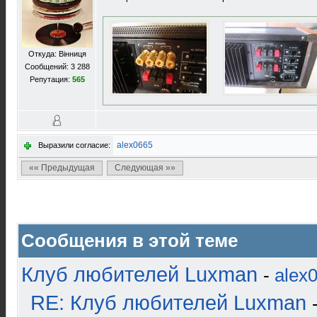
Откуда: Вінниця
Сообщений: 3 288
Репутация:
565
alex0665
Выразили согласие:
«« Предыдущая
Следующая »»
Сообщения в этой теме
Клуб любителей Luxman
-
alex
RE: Клуб любителей Luxman