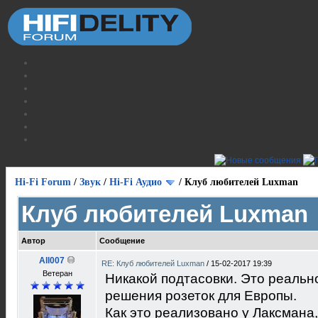
Hi-Fi Forum
/
Звук
/
Hi-Fi Аудио
/
Клуб любителей Luxman
Клуб любителей Luxman
Автор
Сообщение
All007
RE: Клуб любителей Luxman
/
15-02-2017 19:39
Ветеран
Никакой подтасовки. Это реальн
решения розеток для Европы.
Как это реализовано у Лаксмана,