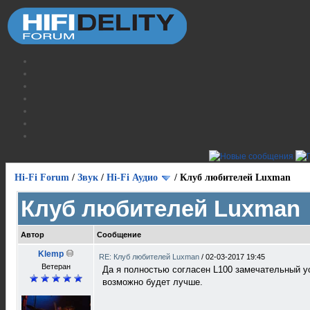
Hi-Fi Forum
/
Звук
/
Hi-Fi Аудио
/
Клуб любителей Luxman
Клуб любителей Luxman
Автор
Сообщение
Klemp
RE: Клуб любителей Luxman
/
02-03-2017 19:45
Ветеран
Да я полностью согласен L100 замечательный у
возможно будет лучше.