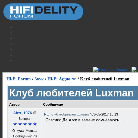
Hi-Fi Forum
/
Звук
/
Hi-Fi Аудио
/
Клуб любителей Luxman
Клуб любителей Luxman
Автор
Сообщение
Alex_1976
RE: Клуб любителей Luxman
/
03-05-2017 15:13
Ветеран
Спасибо.Да я уж в замене сомневаюсь.....
Откуда: Москва
Сообщений: 78