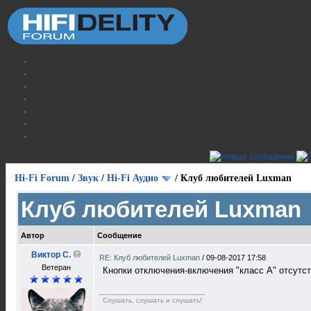
Hi-Fi Forum
/
Звук
/
Hi-Fi Аудио
/
Клуб любителей Luxman
Клуб любителей Luxman
Автор
Сообщение
Виктор С.
RE: Клуб любителей Luxman
/
09-08-2017 17:58
Ветеран
Кнопки отключения-включения "класс А" отсутст
Слушать, слушать и слушать!