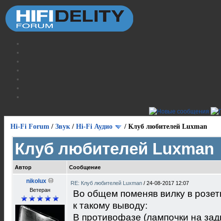
Hi-Fi Forum
/
Звук
/
Hi-Fi Аудио
/
Клуб любителей Luxman
Клуб любителей Luxman
Автор
Сообщение
nikolux
RE: Клуб любителей Luxman
/
24-08-2017 12:07
Ветеран
Во общем поменяв вилку в розет
к такому выводу:
В противофазе (лампочки на зад