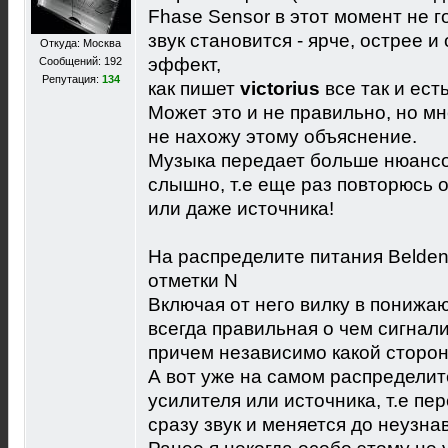
Fhase Sensor в этот момент не 
звук становится - ярче, острее и
Откуда: Москва
эффект,
Сообщений: 192
Репутация:
134
как пишет
victorius
все так и есть
Может это и не правильно, но мне
не нахожу этому объяснение.
Музыка передает больше нюансов
слышно, т.е еще раз повторюсь 
или даже источника!
На распределите питания Belden
отметки N
Включая от него вилку в пониж
всегда правильная о чем сигнали
причем независимо какой сторон
А вот уже на самом распределит
усилителя или источника, т.е пер
сразу звук и меняется до неузна