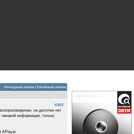
Каскадный режим
|
Линейный режим
#1812
 возпроизвидении, на дисплее нет
ет никакой информации, только
 APlayer.