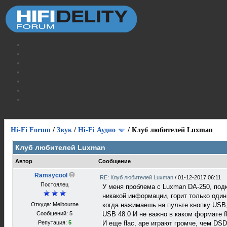
Hi-Fi Forum
/
Звук
/
Hi-Fi Аудио
/
Клуб любителей Luxman
Клуб любителей Luxman
Автор
Сообщение
Ramsycool
RE: Клуб любителей Luxman
/
01-12-2017 06:11
Постоялец
У меня проблема с Luxman DA-250, подк
никакой информации, горит только один
Откуда: Melbourne
когда нажимаешь на пульте кнопку USB,
Сообщений: 5
USB 48.0 И не важно в каком формате fl
Репутация:
5
И еще flac, ape играют громче, чем DSD