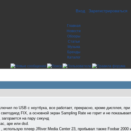
Вход
Зарегистрироваться
Главная
Новости
Обзоры
Статьи
Музыка
Бренды
Каталог
лючил по USB с ноутбука, все работает, прекрасно, кроме дисплея, при
 светодиод FIX, а основной экран Sampling Rate не горит и не показыва
 загорается на пару секунд
ac, ape или dsd.
 , использую плеер JRiver Media Center 23, пробывал также Foobar 2000 и