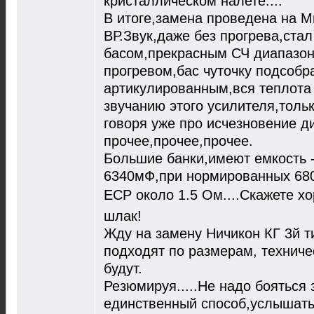
кристаллическом налете....
В итоге,замена проведена на 
ВР.Звук,даже без прогрева,ст
басом,прекрасным СЧ диапазон
прогревом,бас чуточку подсобр
артикулированным,вся теплота 
звучанию этого усилителя,тольк
говоря уже про исчезновение д
прочее,прочее,прочее.
Большие банки,имеют емкость 
6340мФ,при нормированных 680
ЕСР около 1.5 Ом....Скажете х
шлак!
Жду на замену Ничикон КГ 3й т
подходят по размерам, техничес
будут.
Резюмируя.....Не надо бояться
единственный способ,услышать