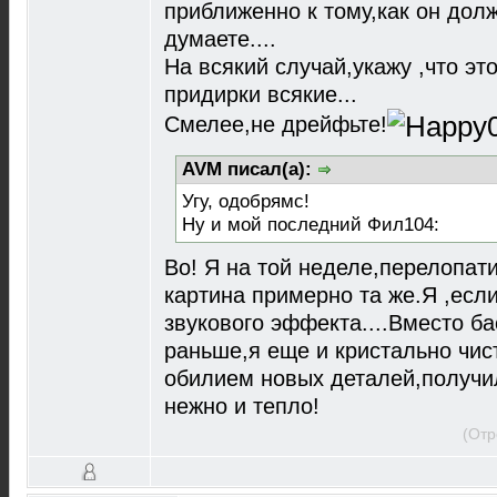
приближенно к тому,как он долж
думаете....
На всякий случай,укажу ,что эт
придирки всякие...
Смелее,не дрейфьте!
AVM писал(а):
Угу, одобрямс!
Ну и мой последний Фил104:
Во! Я на той неделе,перелопат
картина примерно та же.Я ,если
звукового эффекта....Вместо б
раньше,я еще и кристально чи
обилием новых деталей,получи
нежно и тепло!
(Отр