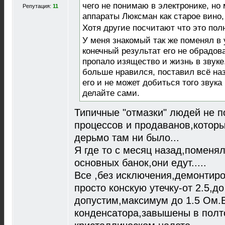
чего не понимаю в электронике, но
Репутация:
11
аппараты Люксман как старое вино,
Хотя другие посчитают что это пол
У меня знакомый так же поменял в 
конечный результат его не обрадова
пропало изящество и жизнь в звуке
больше нравился, поставил всё наз
его и не может добиться того звука
делайте сами.
Типичные "отмазки" людей не 
процессов и продаванов,которы
дерьмо там ни было...
Я где то с месяц назад,поменя
основных банок,они едут.....
Все ,без исключения,демонтир
просто конскую утечку-от 2.5,д
допустим,максимум до 1.5 Ом.
конденсатора,завышены в полт