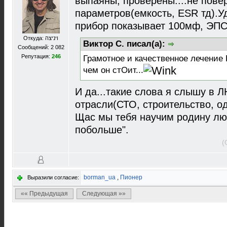
выпаяны, проверены....не пове
параметров(емкость, ESR тд).
прибор показывает 100мф, ЭПС 
Откуда: ויניצה
Виктор С. писал(а):
Сообщений: 2 082
Репутация:
246
Грамотное и качественное лечение
чем он стОит...
И да...такие слова я слышу 
отрасли(СТО, строительство, о
Щас мы тебя научим родину люб
побольше".
(
borman_ua
,
Пионер
Выразили согласие:
«« Предыдущая
Следующая »»