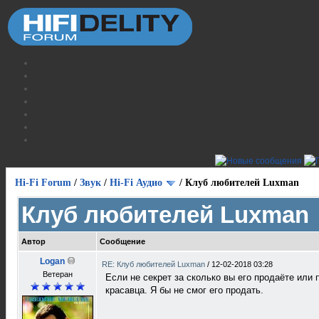
Hi-Fi Forum
/
Звук
/
Hi-Fi Аудио
/
Клуб любителей Luxman
Клуб любителей Luxman
Автор
Сообщение
Logan
RE: Клуб любителей Luxman
/
12-02-2018 03:28
Ветеран
Если не секрет за сколько вы его продаёте или 
красавца. Я бы не смог его продать.