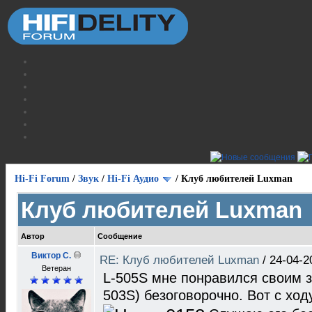
Hi-Fi Forum
/
Звук
/
Hi-Fi Аудио
/
Клуб любителей Luxman
Клуб любителей Luxman
Автор
Сообщение
Виктор С.
RE: Клуб любителей Luxman
/
24-04-2
Ветеран
L-505S мне понравился своим з
503S) безоговорочно. Вот с ходу