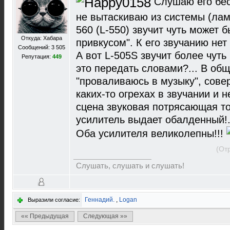
Слушаю его бес
не вытаскиваю из системы (ламп
560 (L-550) звучит чуть может 
Откуда: Хабара
привкусом". К его звучанию нет
Сообщений: 3 505
А вот L-505S звучит более чуть 
Репутация:
449
это передать словами?... В об
"проваливаюсь в музыку", сов
каких-то огрехах в звучании и 
сцена звуковая потрясающая то
усилитель выдает обалденный!.
Оба усилителя великолепны!!!
(От
Слушать, слушать и слушать!
Геннадий.
,
Logan
Выразили согласие:
«« Предыдущая
Следующая »»