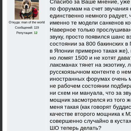
Спасибо за Ваше мнение, уже
по форумам на счет звучания с
единственно немного радует, 
именно те модели санкенов кот
Откуда: man of the world
Сообщений: 119
Наверное только прослушиван
Репутация:
12
звуку, просто появился шанс в
состоянии за 800 бакинских в
в Японии примерно такая же), 
но ломят 1500 и не хотят дава
лаксманах тянет на экзотику, л
русскоязычном контенте о не
иностранных форумах очень ма
не рабочем состоянии подбира
ни схем ни мануала, что за зву
мощник засмотрелся из того ж
меня такая (как говорят буддис
качестве второго мощника к М2
совершенно случайно в кустах 
ШО теперь делать?