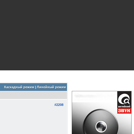
Каскадный режим
|
Линейный режим
#2208