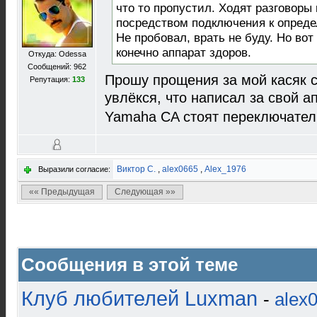
что то пропустил. Ходят разговоры 
посредством подключения к опред
Не пробовал, врать не буду. Но вот
конечно аппарат здоров.
Откуда: Odessa
Сообщений: 962
Прошу прощения за мой касяк с
Репутация:
133
увлёкся, что написал за свой а
Yamaha CA стоят переключател
Виктор С.
,
alex0665
,
Alex_1976
Выразили согласие:
«« Предыдущая
Следующая »»
Сообщения в этой теме
Клуб любителей Luxman
-
alex