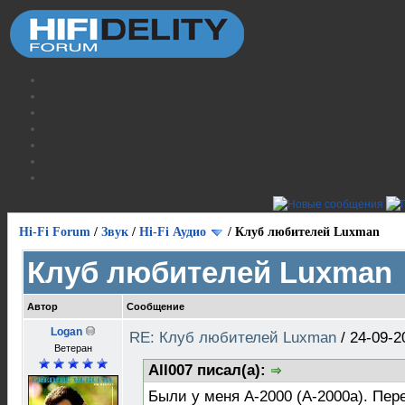
Hi-Fi Forum
/
Звук
/
Hi-Fi Аудио
/
Клуб любителей Luxman
Клуб любителей Luxman
Автор
Сообщение
Logan
RE: Клуб любителей Luxman
/
24-09-2
Ветеран
All007 писал(а):
Были у меня А-2000 (А-2000а). Пер