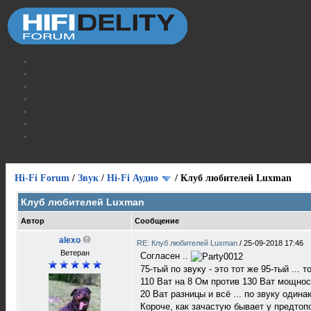
Hi-Fi Forum
/
Звук
/
Hi-Fi Аудио
/
Клуб любителей Luxman
Клуб любителей Luxman
Автор
Сообщение
alexo
RE: Клуб любителей Luxman
/
25-09-2018 17:46
Ветеран
Согласен ..
75-тый по звуку - это тот же 95-тый ... т
110 Ват на 8 Ом против 130 Ват мощнос
20 Ват разницы и всё ... по звуку одина
Короче, как зачастую бывает у предтоп