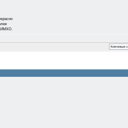
екрасно
олее
. ИМХО.