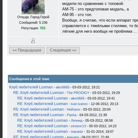
модели по сравнению с топовой.
AM-75 - это предтоповая модель, а
АМ-95 - это топ.
Откуда: Город Герой
Вообще, я считаю, что если аппарат пр
Сообщений: 5 236
справляется с тяжёлыми стилями, то б
Репутация:
753
лёгкие для него вообще не проблема ..
«« Предыдущая
Следующая »»
Сообщения в этой теме
Клуб любителей Luxman
-
alex0665
- 03-03-2012, 19:21
RE: Клуб любителей Luxman
-
The PRODIGY
- 03-03-2012, 19:29
RE: Клуб любителей Luxman
-
alex0665
- 03-03-2012, 19:41
RE: Клуб любителей Luxman
-
ivan ivanov
- 12-06-2012, 20:13
RE: Клуб любителей Luxman
-
Нейтрон
- 03-03-2012, 20:04
RE: Клуб любителей Luxman
-
Pasha
- 04-03-2012, 21:39
RE: Клуб любителей Luxman
-
Леонид
- 05-03-2012, 08:58
RE: Клуб любителей Luxman
-
streizer13
- 05-03-2012, 14:23
RE: Клуб любителей Luxman
-
marantz
- 31-01-2014, 19:07
RE: Клуб любителей Luxman
-
михаил
- 04-03-2012, 22:49