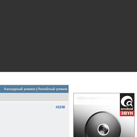
Каскадный режим
|
Линейный режим
#2238