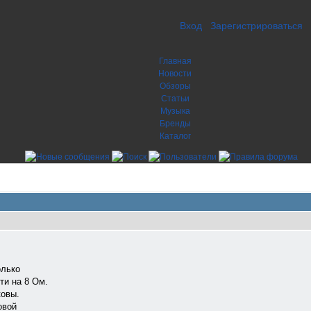
Вход
Зарегистрироваться
Главная
Новости
Обзоры
Статьи
Музыка
Бренды
Каталог
олько
ти на 8 Ом.
ковы.
овой