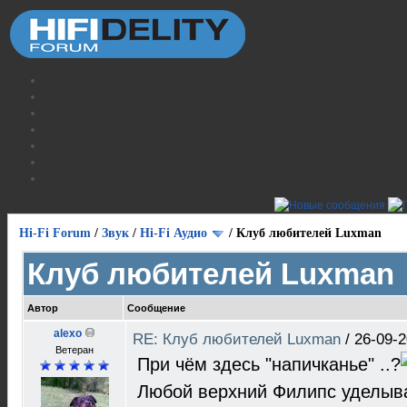
Hi-Fi Forum
/
Звук
/
Hi-Fi Аудио
/
Клуб любителей Luxman
Клуб любителей Luxman
Автор
Сообщение
alexo
RE: Клуб любителей Luxman
/
26-09-2
Ветеран
При чём здесь "напичканье" ..?
Любой верхний Филипс уделыва