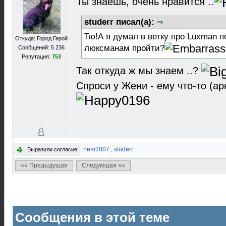
Ты знаешь, очень нравится ..
studerr писал(а):
Тю!А я думал в ветку про Luxman п
Откуда: Город Герой
люксманам пройти?
Сообщений: 5 236
Репутация:
753
Так откуда ж мы знаем ..?
Спроси у Жени - ему что-то (ар
nem2007
,
studerr
Выразили согласие:
«« Предыдущая
Следующая »»
Сообщения в этой теме