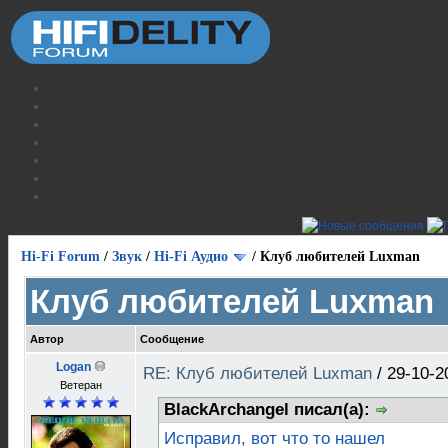
Hi-Fi Forum
/
Звук
/
Hi-Fi Аудио
/
Клуб любителей Luxman
Клуб любителей Luxman
Автор
Сообщение
Logan
RE: Клуб любителей Luxman
/
29-10-2
Ветеран
BlackArchangel писал(а):
Исправил, вот что то нашел