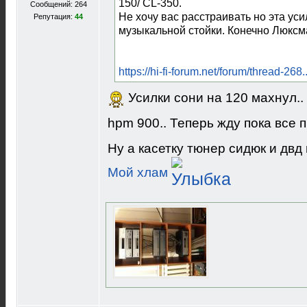
150/ CL-350.
Сообщений: 264
Не хочу вас расстраивать но эта ус
Репутация:
44
музыкальной стойки. Конечно Люксм
https://hi-fi-forum.net/forum/thread-26
Усилки сони на 120 махнул..
hpm 900.. Теперь жду пока все 
Ну а касетку тюнер сидюк и двд 
Мой хлам