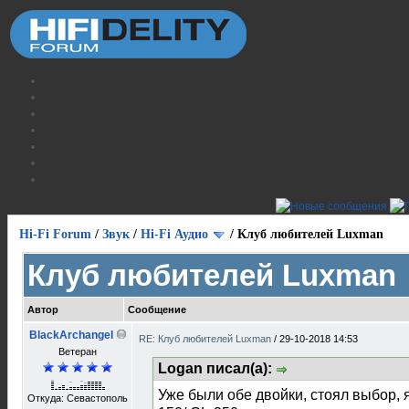
Hi-Fi Forum
/
Звук
/
Hi-Fi Аудио
/
Клуб любителей Luxman
Клуб любителей Luxman
Автор
Сообщение
BlackArchangel
RE: Клуб любителей Luxman
/
29-10-2018 14:53
Ветеран
Logan писал(а):
Уже были обе двойки, стоял выбор,
Откуда: Севастополь