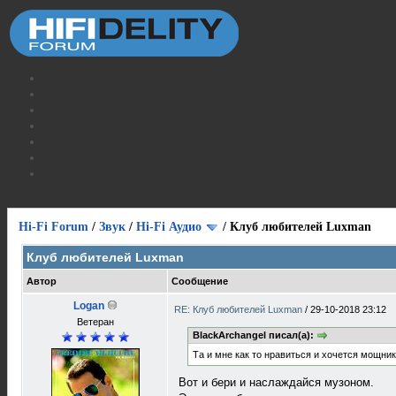
Hi-Fi Forum
/
Звук
/
Hi-Fi Аудио
/
Клуб любителей Luxman
Клуб любителей Luxman
Автор
Сообщение
Logan
RE: Клуб любителей Luxman
/
29-10-2018 23:12
Ветеран
BlackArchangel писал(а):
Та и мне как то нравиться и хочется мощник
Вот и бери и наслаждайся музоном.