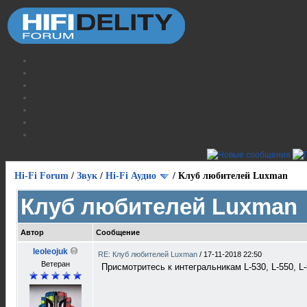
Hi-Fi Forum
/
Звук
/
Hi-Fi Аудио
/
Клуб любителей Luxman
Клуб любителей Luxman
Автор
Сообщение
leoleojuk
RE: Клуб любителей Luxman
/
17-11-2018 22:50
Ветеран
Присмотритесь к интегральникам L-530, L-550, L