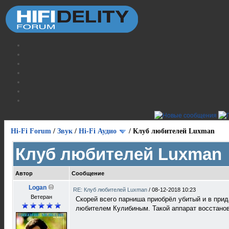
Hi-Fi Forum
/
Звук
/
Hi-Fi Аудио
/
Клуб любителей Luxman
Клуб любителей Luxman
Автор
Сообщение
Logan
RE: Клуб любителей Luxman
/
08-12-2018 10:23
Ветеран
Скорей всего парниша приобрёл убитый и в прид
любителем Кулибиным. Такой аппарат восстанови