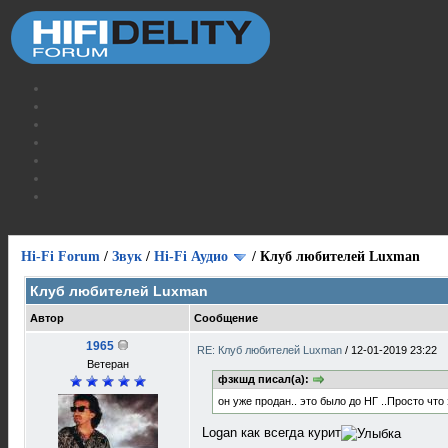
Hi-Fi Forum
/
Звук
/
Hi-Fi Аудио
/
Клуб любителей Luxman
Клуб любителей Luxman
Автор
Сообщение
1965
RE: Клуб любителей Luxman
/
12-01-2019 23:22
Ветеран
фзкшд писал(а):
он уже продан.. это было до НГ ..Просто что
Logan как всегда курит