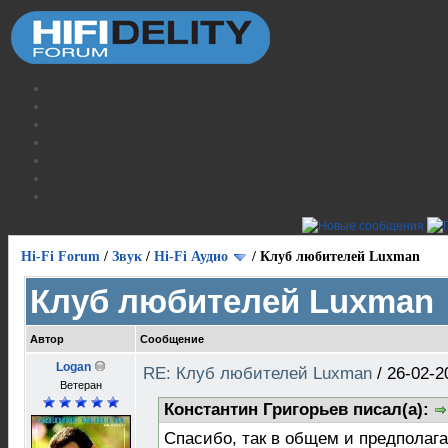
Hi-Fi Forum
/
Звук
/
Hi-Fi Аудио
/
Клуб любителей Luxman
Клуб любителей Luxman
Автор
Сообщение
Logan
RE: Клуб любителей Luxman
/
26-02-2
Ветеран
Константин Григорьев писал(а):
Спасибо, так в общем и предполаг