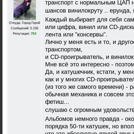
транспорт с нормальным ЦАП н
шансов винилокруту .. ерунда, 
Каждый выбирает для себя сам
Откуда: Город Герой
или цифра, винил или CD-диск
Сообщений: 5 236
лента или "консервы".
Репутация:
753
Лично у меня есть и то, и друго
транспортом,
и CD-проигрыватель, и винилокр
Мне всё это интересно - поэтом
Да, и катушечник, кстати, у мен
как и у многих CD-проигрывател
(из того же самого времени) - ра
обычная механика и совсем это
фетиш...
слушаю с огромным удовольств
Альбомов немного правда - окол
порядка 50-ти катушек, но впол
что это абсолютно другой звук