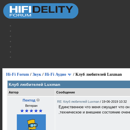
Hi-Fi Forum
/
Звук
/
Hi-Fi Аудио
/
Клуб любителей Luxman
Клуб любителей Luxman
Автор
Сообщение
Пентод
RE: Клуб любителей Luxman
/
19-06-2019 10:32
Ветеран
Единственное что меня смущает что он 
,техническое и внешнее состояние очен