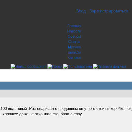
Вход
Зарегистрироваться
Главная
Новости
Обзоры
Статьи
Музыка
Бренды
Каталог
100 вольтовый .Разговаривал с продавцом он у него стоит в коробке по
ь хорошее даже не открывал его, брал с ebay.