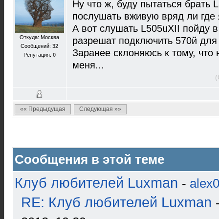
Ну что ж, буду пытаться брать L
послушать вживую вряд ли где я
А вот слушать L505uXII пойду в
Откуда: Москва
разрешат подключить 570й для
Сообщений: 32
Заранее склоняюсь к тому, что 
Репутация:
0
меня...
(
«« Предыдущая
Следующая »»
Сообщения в этой теме
Клуб любителей Luxman
-
alex
RE: Клуб любителей Luxman