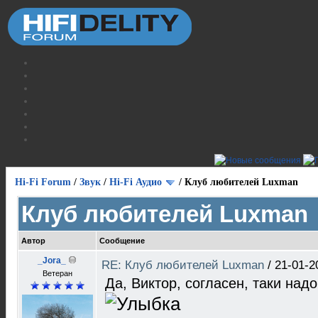
Hi-Fi Forum
/
Звук
/
Hi-Fi Аудио
/
Клуб любителей Luxman
Клуб любителей Luxman
Автор
Сообщение
_Jora_
RE: Клуб любителей Luxman
/
21-01-2
Ветеран
Да, Виктор, согласен, таки над