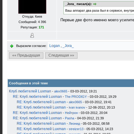
_Jora_ писал(а):
Ваш аппарат два раза был в сервисе, внутр
Откуда: Киев
Первые две фото именно моего усилите
Сообщений: 4 396
Репутация:
171
Logan
,
_Jora_
Выразили согласие:
«« Предыдущая
Следующая »»
Сообщения в этой теме
Клуб любителей Luxman
-
alex0665
- 03-03-2012, 19:21
RE: Клуб любителей Luxman
-
The PRODIGY
- 03-03-2012, 19:29
RE: Клуб любителей Luxman
-
alex0665
- 03-03-2012, 19:41
RE: Клуб любителей Luxman
-
ivan ivanov
- 12-06-2012, 20:13
RE: Клуб любителей Luxman
-
Нейтрон
- 03-03-2012, 20:04
RE: Клуб любителей Luxman
-
Pasha
- 04-03-2012, 21:39
RE: Клуб любителей Luxman
-
Леонид
- 05-03-2012, 08:58
RE: Клуб любителей Luxman
-
streizer13
- 05-03-2012, 14:23