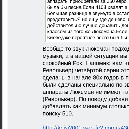
аппараты приобретали за 350 евро.
была бы песня.Если 410й хвалят а
большая разница в звуке,то в оста
представить.Я не ищу где дешево, 
действительно лучше добавить ден
классом из того же Люксмана.Если 
Киеве,уже вероятнее всего был бы 
Вообще то звук Люксман подхо
музыки, а в вашей ситуации вы
спокойный Рок. Напомню вам ч
Револьвер) четвёртой серии это
сделаны в начале 80х годов в 
были сделаны специально по зв
аппараты Люксман не имеют так
(Револьвер). По поводу добави
добавлять как минимум столько 
поиску 510.
http://knisi2001.web.fc2.com/l-43