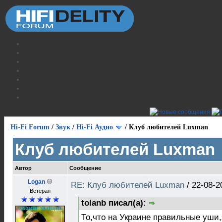
Hi-Fi Forum
/
Звук
/
Hi-Fi Аудио
/
Клуб любителей Luxman
Клуб любителей Luxman
Автор
Сообщение
Logan
RE: Клуб любителей Luxman
/
22-08-2
Ветеран
tolanb писал(а):
То,что на Украине правильные уши