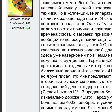
тоже имеют место быть.Только под
невелик.Конечно у людей в коллек
техника.Но в коллекции.Те аппара
люди, их же еще надо найти. Я скл
Откуда: Odessa
портовые города,та же Одесса( у с
Сообщений: 962
Репутация:
133
видимо по этой причине и появля
времена союза, с загранки привози
вообще,что попробуй найди еще та
серьезно занимался акустикой.Он 
классных, винтажных колонок.С дру
здесь уже наверное ни при чем.В 
покупают с аукционов в Германии.У
проскакивают отдельные интересны
бюджетный вариант.Что касается 410
но я уже писал,что мне предлагают
вторичный рынок и склоняюсь к том
сегодняшний день это дороговато.
(Я свой Luxman LV117 продавал бол
изначально дороже 410го) Народ ум
больше,чем 400$ приобрести усили
не имею ввиду именно Люксманы.В