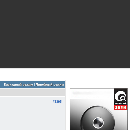
Каскадный режим
|
Линейный режим
#3395