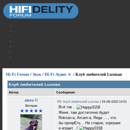
Hi-Fi Forum
/
Звук
/
Hi-Fi Аудио
/
Клуб любителей Luxman
Клуб любителей Luxman
Автор
Сообщение
alexo
RE: Клуб любителей Luxman
/
24-08-2020 14:51
Ветеран
Всё так ..
Женя, там достаточно будет
Roksan-а, Arcam-а, Rega ...., что
бы прозрЕть .. Не старое, хорошее
и играет ..!