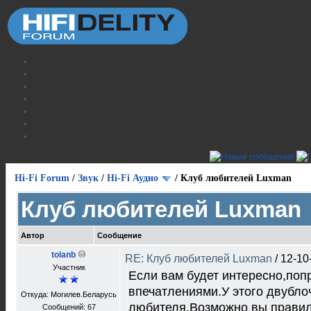
Hi-Fi Forum
/
Звук
/
Hi-Fi Аудио
/
Клуб любителей Luxman
Клуб любителей Luxman
Автор
Сообщение
tolanb
RE: Клуб любителей Luxman
/
12-10
Участник
Если вам будет интересно,поп
впечатлениями.У этого двубло
Откуда: Могилев.Беларусь
любителя.Возможно вы правил
Сообщений: 67