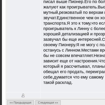
писал выше Пионер.Его по бол
жалуют как проигрыватель.Вы
мутный,резковатый по верхам
звучат.Единственное чем он хо
транспорта.Я это к тому,что е
проигрыватель к Линну с боле
хорошей детализацией и прозр
зазвучал бы еще интересней.С
своему Пионеру.Я не могу с по
останусь с Линном.Местами вр
бы не совсем впечатляет.Незн
зависит еще от настроения.Чт
который я рассчитывал, план
обещал его продать, переигра
себе,думается что ему самому
такой расклад.
«« Предыдущая
Следующая »»