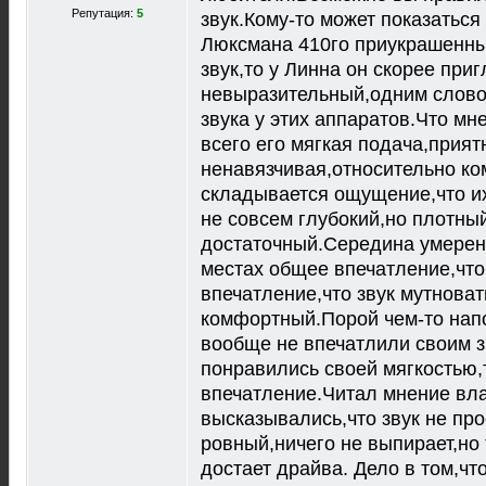
Репутация:
5
звук.Кому-то может показаться
Люксмана 410го приукрашенны
звук,то у Линна он скорее при
невыразительный,одним слово
звука у этих аппаратов.Что м
всего его мягкая подача,прият
ненавязчивая,относительно ко
складывается ощущение,что их 
не совсем глубокий,но плотны
достаточный.Середина умеренн
местах общее впечатление,чт
впечатление,что звук мутноват
комфортный.Порой чем-то нап
вообще не впечатлили своим з
понравились своей мягкостью
впечатление.Читал мнение вла
высказывались,что звук не пр
ровный,ничего не выпирает,но 
достает драйва. Дело в том,чт