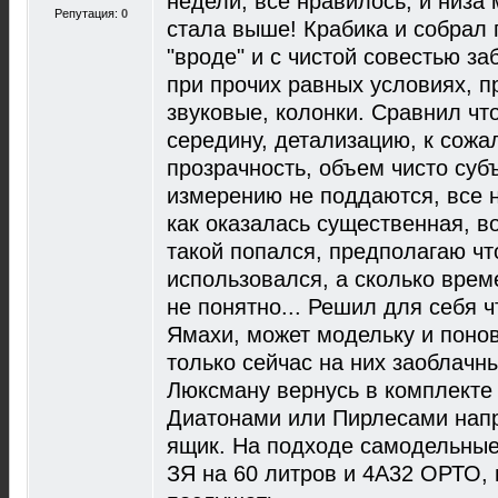
недели, все нравилось, и низа 
Репутация:
0
стала выше! Крабика и собрал 
"вроде" и с чистой совестью з
при прочих равных условиях, п
звуковые, колонки. Сравнил что
середину, детализацию, к сожа
прозрачность, объем чисто су
измерению не поддаются, все 
как оказалась существенная, в
такой попался, предполагаю чт
использовался, а сколько врем
не понятно... Решил для себя ч
Ямахи, может модельку и понов
только сейчас на них заоблачны
Люксману вернусь в комплекте 
Диатонами или Пирлесами напр
ящик. На подходе самодельные
ЗЯ на 60 литров и 4А32 ОРТО, 