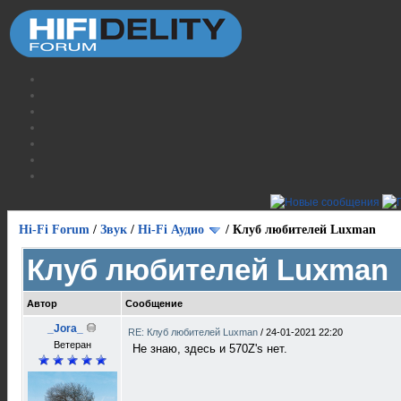
Hi-Fi Forum
/
Звук
/
Hi-Fi Аудио
/
Клуб любителей Luxman
Клуб любителей Luxman
Автор
Сообщение
_Jora_
RE: Клуб любителей Luxman
/
24-01-2021 22:20
Ветеран
Не знаю, здесь и 570Z's нет.