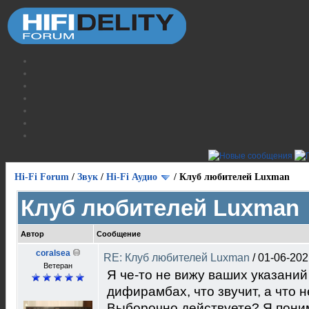
Hi-Fi Forum
/
Звук
/
Hi-Fi Аудио
/
Клуб любителей Luxman
Клуб любителей Luxman
Автор
Сообщение
coralsea
RE: Клуб любителей Luxman
/
01-06-202
Ветеран
Я че-то не вижу ваших указаний
дифирамбах, что звучит, а что не
Выборочно действуете? Я поним