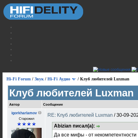
Hi-Fi Forum
/
Звук
/
Hi-Fi Аудио
/
Клуб любителей Luxman
Клуб любителей Luxman
Автор
Сообщение
igorkharlamov
RE: Клуб любителей Luxman
/
30-09-20
Старожил
Abizian писал(а):
Да все мифы - от некомпетентности 