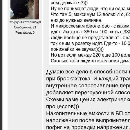
чём держатся?)))
Ну не понимают люди, что ни одна м
Что там 5, максимум 12 вольт. И о, 
них до нужных величин.
Откуда: Екатеринбург
И микросхемам фиолетово - с каким
Сообщений: 21
идёт. Им хоть с 380 на 100, хоть с 38
Репутация:
0
Люди вообще не представляют - с к
ток к ним в розетку идёт. Где-то - 10 0
понижайки не звучат.)))))
Но вот если между 220 ещё 100 вольт
Сколько же в людях нежелания думат
Думаю все дело в способности
при бросках тока .И каждый тр
внутреннее сопротивление пер
добавляет перегрузочной спос
Схемы замещения электрическ
процессов)))
Накопительные емкости в БП о
напряжения после выпрямителя 
пофиг на просадки напряжения.