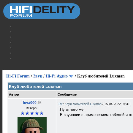
Hi-Fi Forum
/
Звук
/
Hi-Fi Аудио
/
Клуб любителей Luxman
Клуб любителей Luxman
Автор
Сообщение
leva000
RE: Клуб любителей Luxman
/
15-04-2022 07:41
Ветеран
Ну отчего же.
В звучании с применением кабелей и от