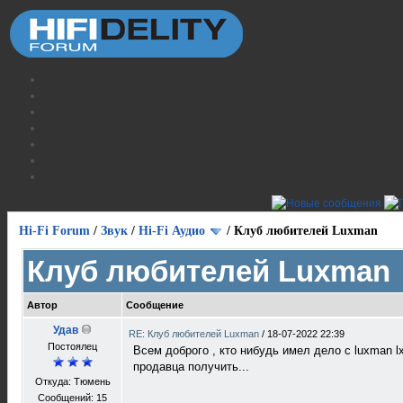
Hi-Fi Forum
/
Звук
/
Hi-Fi Аудио
/
Клуб любителей Luxman
Клуб любителей Luxman
Автор
Сообщение
Удав
RE: Клуб любителей Luxman
/
18-07-2022 22:39
Постоялец
Всем доброго , кто нибудь имел дело с luxman lx
продавца получить...
Откуда: Тюмень
Сообщений: 15