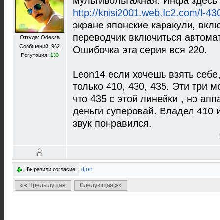
мультивольтажная. Инфа здесь 
http://knisi2001.web.fc2.com/l-43
экране японские каракули, вкл
переводчик включиться автомат
Откуда: Odessa
Сообщений: 962
Ошибочка эта серия вся 220.
Репутация:
133
Leon14 если хочешь взять себе,
только 410, 430, 435. Эти три м
что 435 с этой линейки , но апп
деньги суперовай. Владел 410 и
звук понравился.
djon
Выразили согласие:
«« Предыдущая
Следующая »»