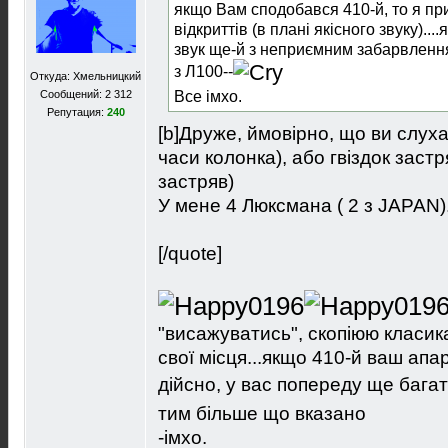
якщо Вам сподобався 410-й, то я пр
відкриттів (в плані якісного звуку)..
звук ще-й з неприємним забарвленням
з Л100--
Откуда: Хмельницкий
Все імхо.
Сообщений: 2 312
Репутация:
240
[b]Друже, ймовiрно, що ви слух
часи колонка), або гвiздок заст
застряв)
У мене 4 Люксмана ( 2 з JAPAN)
[/quote]
"висажуватись", скопіюю класик
свої місця...якщо 410-й ваш апа
дійсно, у вас попереду ще багато
тим більше що вказано
-імхо.