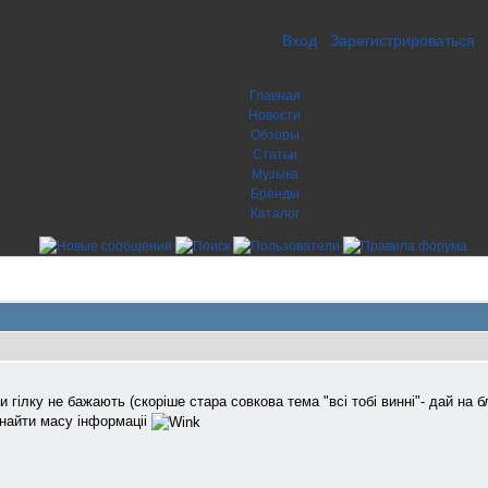
Вход
Зарегистрироваться
Главная
Новости
Обзоры
Статьи
Музыка
Бренды
Каталог
и гілку не бажають (скоріше стара совкова тема "всі тобі винні"- дай на 
й найти масу інформаціі