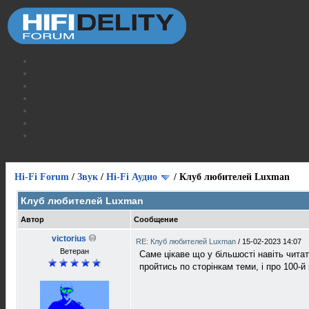
Hi-Fi Forum
/
Звук
/
Hi-Fi Аудио
/
Клуб любителей Luxman
Клуб любителей Luxman
Автор
Сообщение
victorius
RE: Клуб любителей Luxman
/
15-02-2023 14:07
Ветеран
Саме цікаве що у більшості навіть читат
пройтись по сторінкам теми, і про 100-