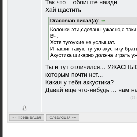
Так что... облиште наiзди
Хай щастить
Draconian писал(а):
Колонки эти,сделаны ужасно,с так
ВЧ.
Хотя тугоухие не услышат.
И нафиг такую тугую акустику брат
Акустика шикарно должна играть уж
Ты и тут отличился... УЖАСНЫЕ
которым почти нет...
Какая у тебя аккустика?
Давай еще что-нибудь ... нам н
(От
«« Предыдущая
Следующая »»