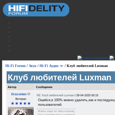
Hi-Fi Forum
/
Звук
/
Hi-Fi Аудио
/
Клуб любителей Luxman
Клуб любителей Luxman
Автор
Сообщение
Draconian
RE: Клуб любителей Luxman
/
28-04-2025 00:15
Ветеран
Ошибся,в 100% можно удалять,как и последующ
пользователей.
Искать надо не звук,а музыку...
Quis custodiet ipsos custodes?