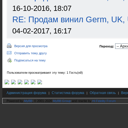
16-10-2016, 18:07
RE: Продам винил Germ, UK, 
04-02-2017, 16:17
Версия для просмотра
Переход:
Отправить тему другу
Подписаться на тему
Пользователи просматривают эту тему: 1 Гость(ей)
Администрация форума
Статистика форума
Обратная связь
Вер
|
|
|
Powered by
MyBB
, © 2001-2026
MyBB Group
and rewrite by
Hi Fidelity Forum