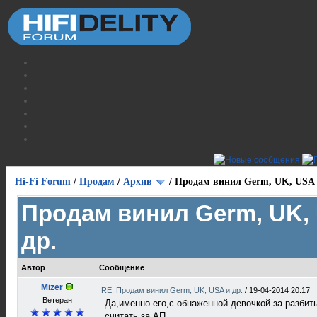
Hi-Fi Forum
/
Продам
/
Архив
/
Продам винил Germ, UK, USA 
Продам винил Germ, UK,
др.
Автор
Сообщение
Mizer
RE: Продам винил Germ, UK, USA и др.
/
19-04-2014 20:17
Ветеран
Да,именно его,с обнаженной девочкой за разби
считать за АП.