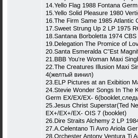
14.Yello Flag 1988 Fontana Ger
15.Yello Solid Pleasure 1980 Ve
16.The Firm Same 1985 Atlantic
17.Sweet Strung Up 2 LP 1975 
18.Santana Borboletta 1974 CBS 
19.Delegation The Promice of Lo
20.Santa Esmeralda C"Est Magn
21.BBB You're Woman Maxi Sing
22.The Creatures Illusion Maxi 
4(желтый винил)
23.ELP Pictures at an Exibition
24.Stevie Wonder Songs In The K
Germ EX/EX/EX- 6(booklet,след
25.Jesus Christ Superstar(Ted 
EX+/EX+/EX- OIS 7 (booklet)
26.Dire Straits Alchemy 2 LP 19
27.A.Celentano Ti Avro Ariola G
28.Orchester Antony Ventura Ti 