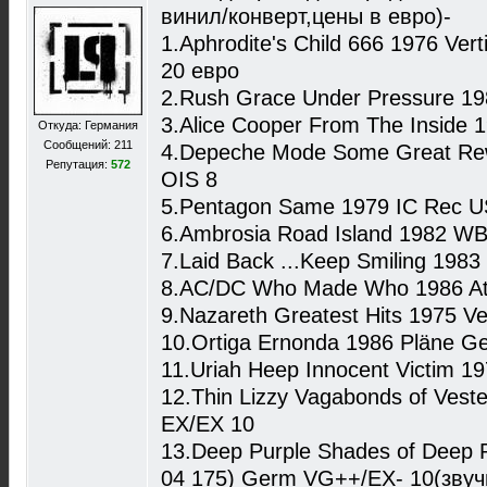
винил/конверт,цены в евро)-
1.Aphrodite's Child 666 1976 Ve
20 евро
2.Rush Grace Under Pressure 1
3.Alice Cooper From The Insid
Откуда: Германия
Сообщений: 211
4.Depeche Mode Some Great Re
Репутация:
572
OIS 8
5.Pentagon Same 1979 IC Rec U
6.Ambrosia Road Island 1982 W
7.Laid Back ...Keep Smiling 19
8.AC/DC Who Made Who 1986 At
9.Nazareth Greatest Hits 1975 Ve
10.Ortiga Ernonda 1986 Pläne 
11.Uriah Heep Innocent Victim 1
12.Thin Lizzy Vagabonds of Ves
EX/EX 10
13.Deep Purple Shades of Deep 
04 175) Germ VG++/EX- 10(звуч