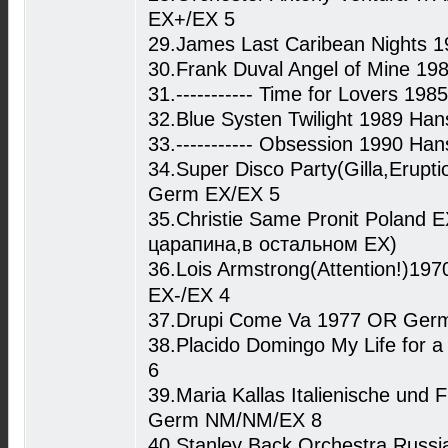
EX+/EX 5
29.James Last Caribean Nights 
30.Frank Duval Angel of Mine 1
31.----------- Time for Lovers 
32.Blue Systen Twilight 1989 H
33.----------- Obsession 1990 H
34.Super Disco Party(Gilla,Erup
Germ EX/EX 5
35.Christie Same Pronit Poland 
царапина,в остальном ЕХ)
36.Lois Armstrong(Attention!)19
EX-/EX 4
37.Drupi Come Va 1977 OR Ger
38.Placido Domingo My Life for
6
39.Maria Kallas Italienische und 
Germ NM/NM/EX 8
40.Stanley Back Orchestra Russi