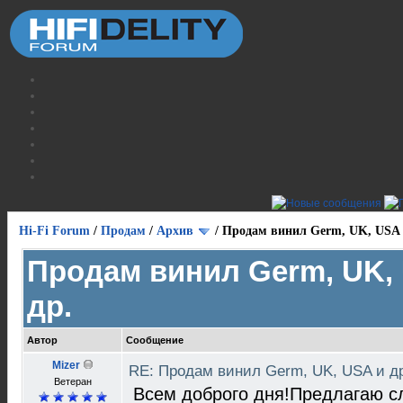
Hi-Fi Forum
/
Продам
/
Архив
/
Продам винил Germ, UK, USA 
Продам винил Germ, UK,
др.
Автор
Сообщение
Mizer
RE: Продам винил Germ, UK, USA и д
Ветеран
Всем доброго дня!Предлагаю с