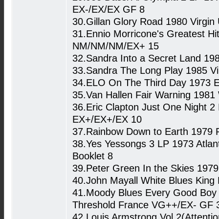
EX-/EX/EX GF 8
30.Gillan Glory Road 1980 Virgi
31.Ennio Morricone's Greatest H
NM/NM/NM/EX+ 15
32.Sandra Into a Secret Land 19
33.Sandra The Long Play 1985 V
34.ELO On The Third Day 1973 E
35.Van Hallen Fair Warning 198
36.Eric Clapton Just One Night
EX+/EX+/EX 10
37.Rainbow Down to Earth 1979 
38.Yes Yessongs 3 LP 1973 Atl
Booklet 8
39.Peter Green In the Skies 19
40.John Mayall White Blues King
41.Moody Blues Every Good Boy
Threshold France VG++/EX- GF 
42.Louis Armstrong Vol.2(Attent