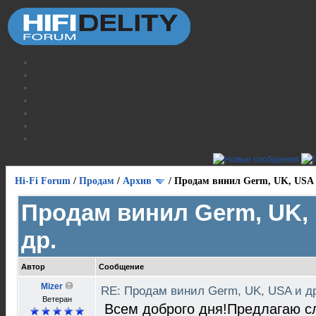
Hi-Fi Forum
/
Продам
/
Архив
/
Продам винил Germ, UK, USA 
Продам винил Germ, UK,
др.
Автор
Сообщение
Mizer
RE: Продам винил Germ, UK, USA и д
Ветеран
Всем доброго дня!Предлагаю 