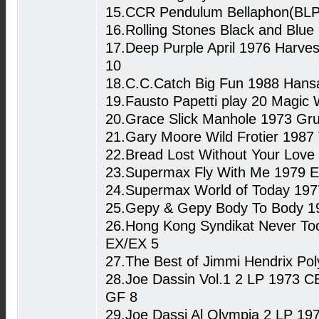
15.CCR Pendulum Bellaphon(BL
16.Rolling Stones Black and Blue
17.Deep Purple April 1976 Harv
10
18.C.C.Catch Big Fun 1988 Han
19.Fausto Papetti play 20 Magic
20.Grace Slick Manhole 1973 Gru
21.Gary Moore Wild Frotier 1987
22.Bread Lost Without Your Lov
23.Supermax Fly With Me 1979 E
24.Supermax World of Today 197
25.Gepy & Gepy Body To Body 1
26.Hong Kong Syndikat Never T
EX/EX 5
27.The Best of Jimmi Hendrix P
28.Joe Dassin Vol.1 2 LP 1973 
GF 8
29.Joe Dassi Al Olympia 2 LP 1