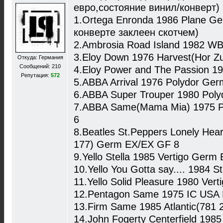
евро,состояние винил/конверт)
1.Ortega Enronda 1986 Plane G
конверте заклеен скотчем)
2.Ambrosia Road Island 1982 W
3.Eloy Down 1976 Harvest(Hor Z
Откуда: Германия
Сообщений: 210
4.Eloy Power and The Passion 1
Репутация:
572
5.ABBA Arrival 1976 Polydor Ge
6.ABBA Super Trouper 1980 Pol
7.ABBA Same(Mama Mia) 1975 P
6
8.Beatles St.Peppers Lonely He
177) Germ EX/EX GF 8
9.Yello Stella 1985 Vertigo Germ
10.Yello You Gotta say.... 1984 St
11.Yello Solid Pleasure 1980 Ver
12.Pentagon Same 1975 IC USA
13.Firm Same 1985 Atlantic(781
14.John Fogerty Centerfield 19