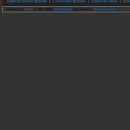
Администрация форума
Статистика форума
Обратная связь
Вер
|
|
|
Powered by
MyBB
, © 2001-2026
MyBB Group
and rewrite by
Hi Fidelity Forum