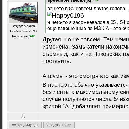
speedster писал(а):
ващето в 85 совсем другая голова 
и чего-то я засомневался в 85 . 54
Откуда: Москва
еще взвешенные по МЭК А - это оче
Сообщений: 7 630
Репутация:
242
Другая, но не совсем. Там нем
изменена. Замыкатели наконеч
съемный, как и на Наковских го
поставить.
А шумы - это смотря кто как из
В паспорте обычно указываетс
без ленты к максимальному сиг
случае получаются числа близк
кривой "А" добавляет примерно
«« Предыдущая
Следующая »»