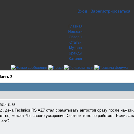
Вход
Зарегистрироваться
Главная
Новости
Обзоры
Статьи
Музыка
Бренды
Каталог
асть 2
2014 11:55
с. дека Technics RS AZ7 стал срабатывать автостоп сразу после нажати
ет но, мотает без своего ускорения. Счетчик тоже не работает. Если заж
 его?