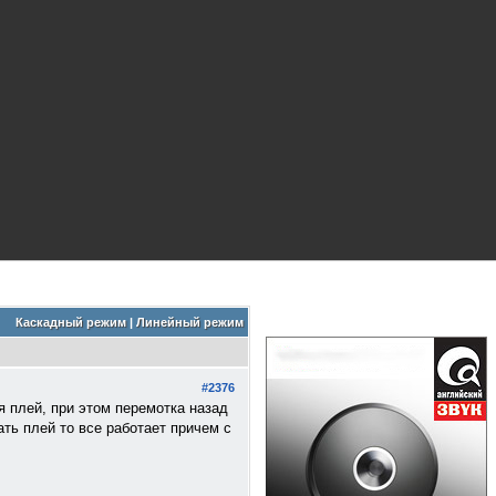
Каскадный режим
|
Линейный режим
#2376
я плей, при этом перемотка назад
ать плей то все работает причем с