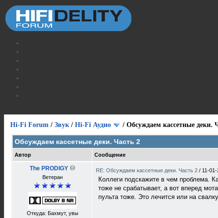
Hi-Fi Forum
/
Звук
/
Hi-Fi Аудио
/
Обсуждаем кассетные деки. Ч
Обсуждаем кассетные деки. Часть 2
Автор
Сообщение
The PRODIGY
RE: Обсуждаем кассетные деки. Часть 2
/
11-01-
Ветеран
Коллеги подскажите в чем проблема. Ка
тоже не срабатывает, а вот вперед мота
пульта тоже. Это лечится или на свалку
Откуда: Бахмут, увы