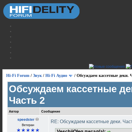
Hi-Fi Forum
/
Звук
/
Hi-Fi Аудио
/
Обсуждаем кассетные деки. Ч
Обсуждаем кассетные де
Часть 2
Автор
Сообщение
speedster
RE: Обсуждаем кассетные деки. Час
Ветеран
VeschiiOleg писал(а):