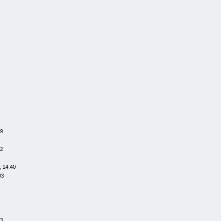
59
42
, 14:40
03
23