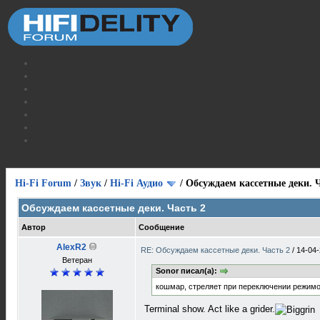
Hi-Fi Forum
/
Звук
/
Hi-Fi Аудио
/
Обсуждаем кассетные деки. Ч
Обсуждаем кассетные деки. Часть 2
Автор
Сообщение
AlexR2
RE: Обсуждаем кассетные деки. Часть 2
/
14-04-
Ветеран
Sonor писал(а):
кошмар, стреляет при переключении режимов
Terminal show. Act like a grider.