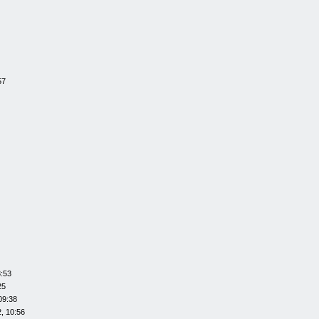
57
3:53
25
09:38
, 10:56